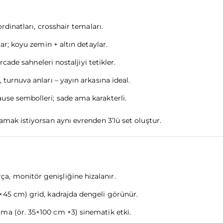
rdinatları, crosshair temaları.
lar; koyu zemin + altın detaylar.
rcade sahneleri nostaljiyi tetikler.
 turnuva anları – yayın arkasına ideal.
use sembolleri; sade ama karakterli.
amak istiyorsan aynı evrenden 3’lü set oluştur.
, monitör genişliğine hizalanır.
×45 cm) grid, kadrajda dengeli görünür.
ma (ör. 35×100 cm ×3) sinematik etki.