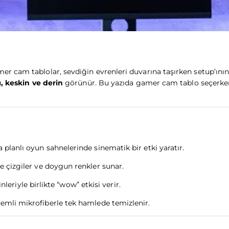
cam tablolar, sevdiğin evrenleri duvarına taşırken setup’ının s
ı, keskin ve derin
görünür. Bu yazıda gamer cam tablo seçerken d
 planlı oyun sahnelerinde sinematik bir etki yaratır.
de çizgiler ve doygun renkler sunar.
riyle birlikte “wow” etkisi verir.
nemli mikrofiberle tek hamlede temizlenir.