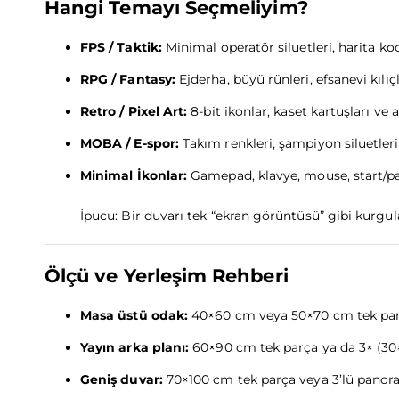
Hangi Temayı Seçmeliyim?
FPS / Taktik:
Minimal operatör siluetleri, harita koo
RPG / Fantasy:
Ejderha, büyü rünleri, efsanevi kılıç
Retro / Pixel Art:
8-bit ikonlar, kaset kartuşları ve a
MOBA / E-spor:
Takım renkleri, şampiyon siluetleri,
Minimal İkonlar:
Gamepad, klavye, mouse, start/pa
İpucu: Bir duvarı tek “ekran görüntüsü” gibi kurgul
Ölçü ve Yerleşim Rehberi
Masa üstü odak:
40×60 cm veya 50×70 cm tek parça
Yayın arka planı:
60×90 cm tek parça ya da 3× (30
Geniş duvar:
70×100 cm tek parça veya 3’lü panora