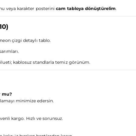
u veya karakter posterini
cam tabloya dönüştürelim
.
10)
eon çizgi detaylı tablo.
sarımları.
ilueti; kablosuz standlarla temiz görünüm.
r mu?
parlamayı minimize edersin.
nli kargo. Hızlı ve sorunsuz.
kalır; iz bırakan bantlardan kaçın.