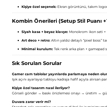
Kişiye özel seçenek:
Ekran görüntünü, takım logon
Kombin Önerileri (Setup Stil Puanı +
Siyah kasa + beyaz klavye:
Monokrom ikon seti + n
Art deco + retro:
Altın yaldız detaylı “pixel boss” ta
Minimal kurulum:
Tek renk arka plan + gamepad s
Sık Sorulan Sorular
Gamer cam tablolar yayınlarda parlamaya neden olu
Işık açını ayarlayıp tabloyu kadraja hafif açıyla alırsan 
Kişiye özel tasarım nasıl ilerliyor?
Görseli gönder → baskı önizlemesi onayı → üretim → güve
Duvara zarar verir mi?
Standart askı aparatları ve uygun dübel ile iz minimumda 