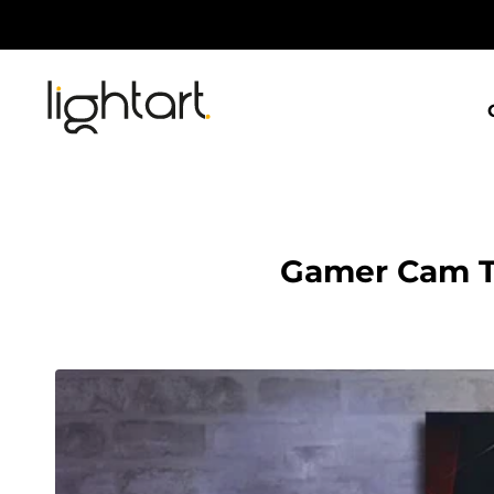
İçeriğe
geç
Gamer Cam Ta