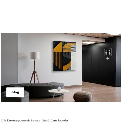
blog
Ofis Dekorasyonunda Sanatın Gücü: Cam Tablolar
Kişi
Devamını oku
De