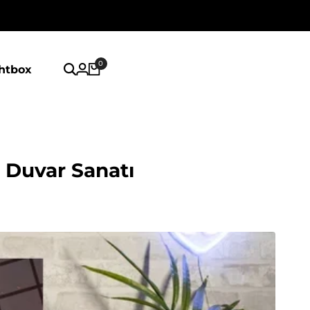
0
ghtbox
 Duvar Sanatı