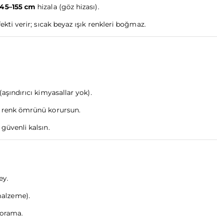
145–155 cm
hizala (göz hizası).
ekti verir; sıcak beyaz ışık renkleri boğmaz.
aşındırıcı kimyasallar yok).
; renk ömrünü korursun.
güvenli kalsın.
ey.
malzeme).
norama.